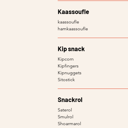
Kaassoufle
kaassoufle
hamkaassoufle
Kip snack
Kipcorn
Kipfingers
Kipnuggets
Sitostick
Snackrol
Saterol
Smulrol
Shoarmarol