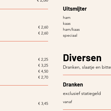
€ 2,60
Uitsmijter
ham
kaas
€ 2,60
ham/kaas
€ 2,60
speciaal
Diversen
€ 2,25
€ 3,25
Dranken, slaatje en bitt
€ 4,50
€ 2,70
Dranken
exclusief statiegeld
vanaf
€ 3,45