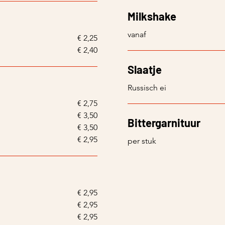
Milkshake
vanaf
€ 2,25
€ 2,40
Slaatje
Russisch ei
€ 2,75
€ 3,50
Bittergarnituur
€ 3,50
€ 2,95
per stuk
€ 2,95
€ 2,95
€ 2,95