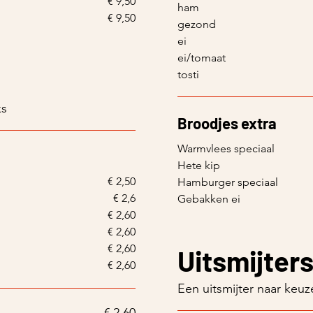
€ 9,50
ham
€ 9,50
gezond
ei
ei/tomaat
tosti
ks
Broodjes extra
Warmvlees speciaal
Hete kip
€ 2,50
Hamburger speciaal
€ 2,6
Gebakken ei
€ 2,60
€ 2,60
€ 2,60
Uitsmijter
€ 2,60
Een uitsmijter naar keuz