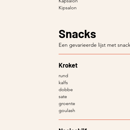
Kapsalon
Kipsalon
Snacks
Een gevarieerde lijst met snac
Kroket
rund
kalfs
dobbe
sate
groente
goulash